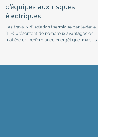
Formation de nos chefs
d’équipes aux risques
électriques
Les travaux d’isolation thermique par l’extérieur
(ITE) présentent de nombreux avantages en
matière de performance énergétique, mais ils
exposent également les artisans à des risques
spécifiques, notamment d’origine électrique.
Souvent sous-estimés, ces dangers peuvent
pourtant entraîner des accidents graves, voire
mortels, s’ils ne sont pas correctement anticipés.
Quelles sont les principales sources de dangers
pour nos équipes ? Une proximité fréquente
avec les réseaux é