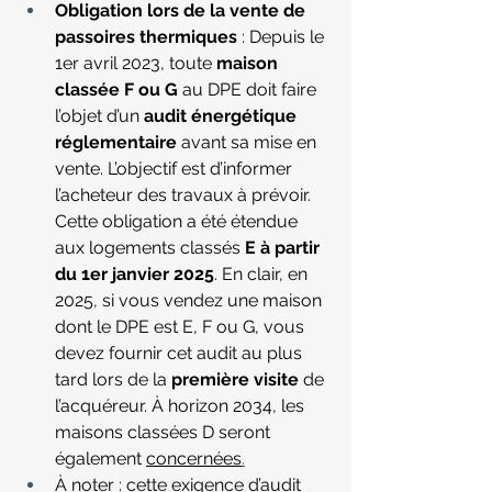
Obligation lors de la vente de 
passoires thermiques
 : Depuis le 
1er avril 2023, toute 
maison 
classée F ou G
 au DPE doit faire 
l’objet d’un 
audit énergétique 
réglementaire
 avant sa mise en 
vente
. L’objectif est d’informer 
l’acheteur des travaux à prévoir. 
Cette obligation a été étendue 
aux logements classés 
E à partir 
du 1er janvier 
2025
. En clair, en 
2025, si vous vendez une maison 
dont le DPE est E, F ou G, vous 
devez fournir cet audit au plus 
tard lors de la 
première visite
 de 
l’acquéreur. À horizon 2034, les 
maisons classées D seront 
également 
concernées
.
À noter : cette exigence d’audit 