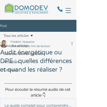
Post
Tous les articles
Frédéric Vaquaise
Tous les articles
28 août 2025
11 min de lecture
Audit énergétique ou
Club des clients satisfaits
DPE : quelles différences
Actualités
et quand les réaliser ?
Conseils
Pour écouter le résumé audio de cet 
article 👇
Le guide complet pour comprendre et choisir