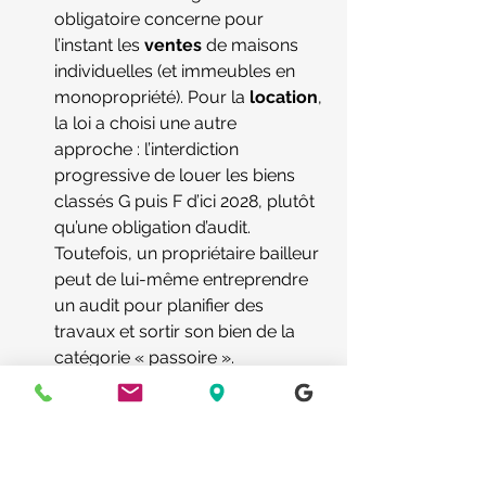
obligatoire concerne pour 
l’instant les 
ventes
 de maisons 
individuelles (et immeubles en 
monopropriété). Pour la 
location
, 
la loi a choisi une autre 
approche : l’interdiction 
progressive de louer les biens 
classés G puis F d’ici 2028, plutôt 
qu’une obligation d’audit. 
Toutefois, un propriétaire bailleur 
peut de lui-même entreprendre 
un audit pour planifier des 
travaux et sortir son bien de la 
catégorie « passoire ».
En termes de 
validité
, l’audit 
énergétique est généralement 
valable 
10 ans
 comme le DPE. 