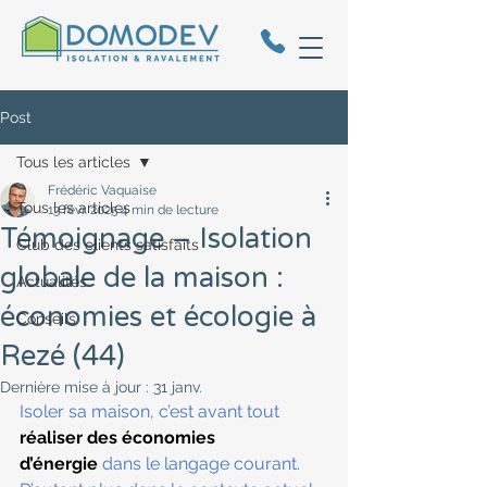
Post
Tous les articles
Frédéric Vaquaise
Tous les articles
13 févr. 2025
4 min de lecture
Témoignage – Isolation
Club des clients satisfaits
globale de la maison :
Actualités
économies et écologie à
Conseils
Rezé (44)
Dernière mise à jour :
31 janv.
Isoler sa maison, c’est avant tout 
réaliser des économies 
d’énergie
 dans le langage courant. 