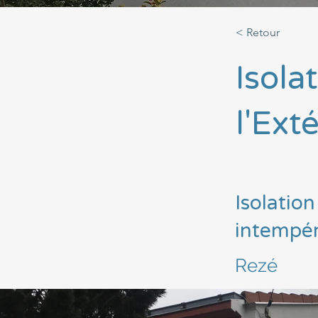
< Retour
Isola
l'Ext
Isolatio
intempér
Rezé